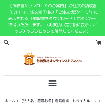
コ
【領収書ダウンロードのご案内】 ご注文の領収書
ン
（PDF）は、注文完了後の「ご注文状況ページ」に
テ
表示される 「領収書をダウンロード」ボタンから
ン
取得いただけます。 （お支払い完了後に表示／ポ
ツ
ップアップブロックを解除してください）
に
ス
キ
ッ
プ
す
る
メ
ニ
ュ
›
ホーム
【法人名・屋号必須】鳥繁産業 ドライカル ２０