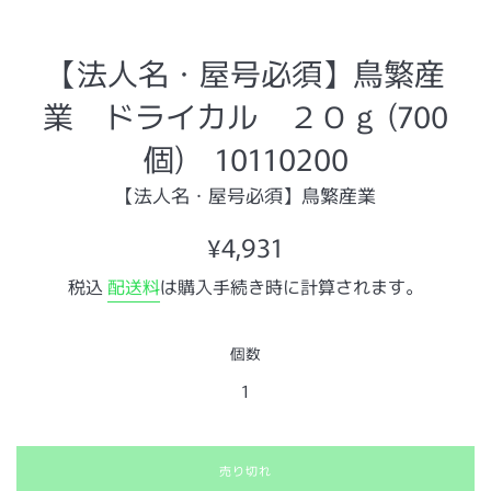
【法人名・屋号必須】鳥繁産
業 ドライカル ２０ｇ (700
個) 10110200
【法人名・屋号必須】鳥繁産業
通
¥4,931
常
税込
配送料
は購入手続き時に計算されます。
価
格
個数
売り切れ