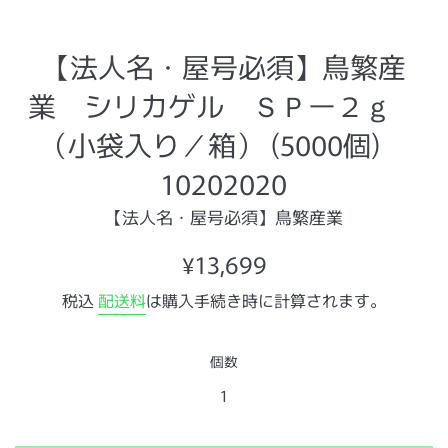
【法人名・屋号必須】鳥繁産
業 シリカゲル ＳＰー２ｇ
（小袋入り／箱） (5000個)
10202020
【法人名・屋号必須】鳥繁産業
通
¥13,699
常
税込
配送料
は購入手続き時に計算されます。
価
格
個数