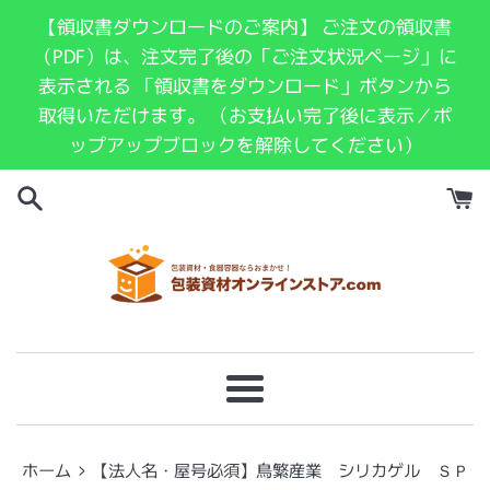
コ
【領収書ダウンロードのご案内】 ご注文の領収書
ン
（PDF）は、注文完了後の「ご注文状況ページ」に
テ
表示される 「領収書をダウンロード」ボタンから
ン
取得いただけます。 （お支払い完了後に表示／ポ
ツ
ップアップブロックを解除してください）
に
ス
キ
ッ
プ
す
る
メ
ニ
ュ
›
ホーム
【法人名・屋号必須】鳥繁産業 シリカゲル ＳＰ