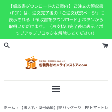
コ
【領収書ダウンロードのご案内】 ご注文の領収書
ン
（PDF）は、注文完了後の「ご注文状況ページ」に
テ
表示される 「領収書をダウンロード」ボタンから
ン
取得いただけます。 （お支払い完了後に表示／ポ
ツ
ップアップブロックを解除してください）
に
ス
キ
ッ
プ
す
る
メ
ニ
ュ
›
ホーム
【法人名・屋号必須】JSPパッケージ PPトマトトレ