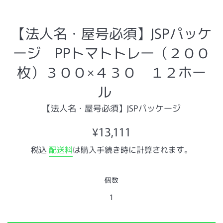
【法人名・屋号必須】JSPパッケ
ージ PPトマトトレー（２００
枚）３００×４３０ １２ホー
ル
【法人名・屋号必須】JSPパッケージ
通
¥13,111
常
税込
配送料
は購入手続き時に計算されます。
価
格
個数