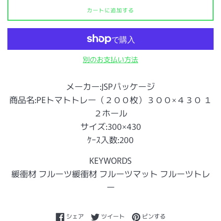
カートに追加する
別のお支払い方法
メーカー:JSPパッケージ
商品名:PEトマトトレー（２００枚）３００×４３０ １
２ホール
サイズ:300×430
ｹｰｽ入数:200
KEYWORDS
緩衝材 フルーツ緩衝材 フルーツマット フルーツトレ
ー
Facebookでシェアする
Twitterに投稿する
Pinterestでピンする
シェア
ツイート
ピンする