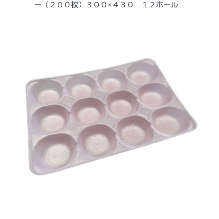
ー
ー（２００枚）３００×４３０ １２ホール