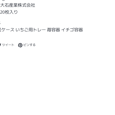
：大石産業株式会社
20枚入り
S
送ケース いちご用トレー 苺容器 イチゴ容器
ebookでシェアする
Twitterに投稿する
Pinterestでピンする
ツイート
ピンする