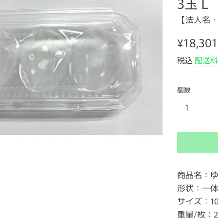
3玉 L
【法人名
通
¥18,301
常
税込
配送料
価
格
個数
商品名：ゆ
形状：一
サイズ：10
重量/枚：2