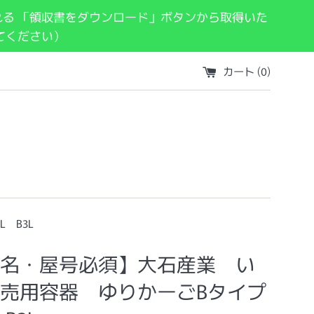
れる 「領収書をダウンロード」ボタンから取得いた
てください）
カート (
0
)
 B3L
名・屋号必須】大石産業 い
売用容器 ゆりかーごBタイプ