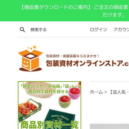
コ
【領収書ダウンロードのご案内】 ご注文の領収書
ン
だけます。
テ
ン
検索する
ログイン
アカウ
ツ
に
ス
キ
ッ
プ
す
る
›
ホーム
【法人名・