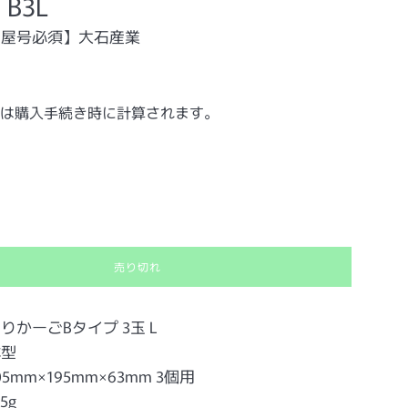
 B3L
・屋号必須】大石産業
は購入手続き時に計算されます。
売り切れ
りかーごBタイプ 3玉 L
体型
5mm×195mm×63mm 3個用
5g