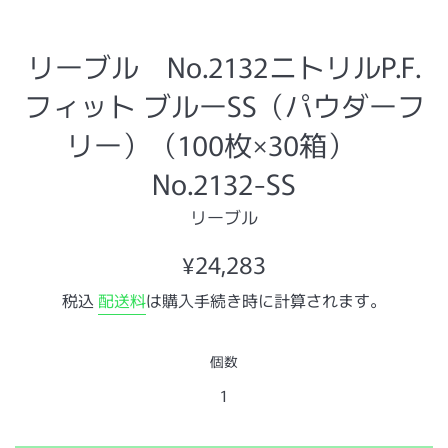
リーブル No.2132ニトリルP.F.
フィット ブルーSS（パウダーフ
リー）（100枚×30箱）
No.2132-SS
リーブル
通
¥24,283
常
税込
配送料
は購入手続き時に計算されます。
価
格
個数