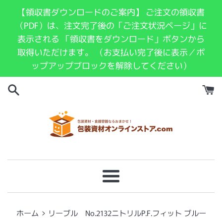
コ
【領収書ダウンロードのご案内】 ご注文の領収書
ン
（PDF）は、注文完了後の「ご注文状況ページ」に
テ
表示される 「領収書をダウンロード」ボタンから
ン
取得いただけます。 （お支払い完了後に表示／ポ
ツ
ップアップブロックを解除してください）
に
ス
キ
ッ
プ
す
る
メ
ニ
ュ
›
ホーム
リーブル No.2132ニトリルP.F.フィット ブルー