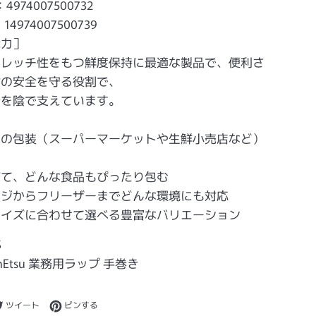
4974007500732
14974007500739
能力］
トレッチ性をもつ鮮度保持に最適な製品で、便利さ
食の安全を守る役割で、
活を陰で支えています。
］
イの包装（スーパーマーケットや生鮮小売店など）
びて、どんな食品もぴったり包む
ンジからフリーザーまでどんな環境にも対応
サイズに合わせて選べる豊富なバリエーション
S
inEtsu 業務用ラップ 手巻き
ebookでシェアする
Twitterに投稿する
Pinterestでピンする
ツイート
ピンする