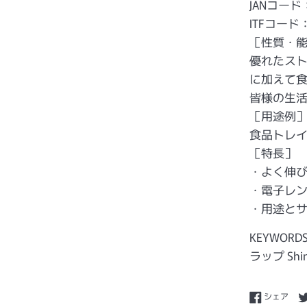
JANコード：
ITFコード：
［性質・
優れたス
に加えて
皆様の生
［用途例
食品トレ
［特長］
・よく伸
・電子レ
・用途と
KEYWORD
ラップ Sh
Fac
シェア