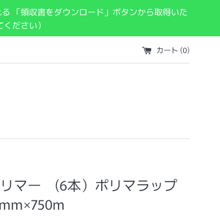
れる 「領収書をダウンロード」ボタンから取得いた
てください）
カート (
0
)
リマー (6本）ポリマラップ
0mm×750m