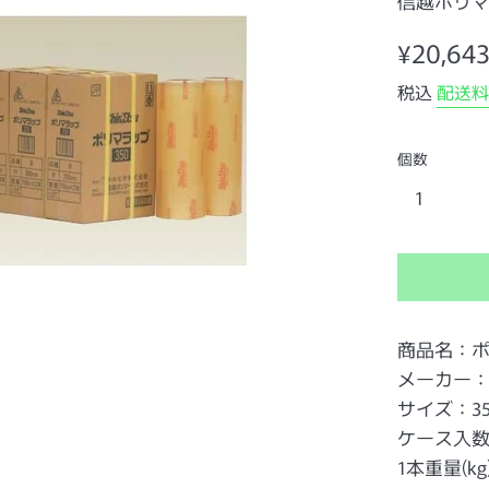
信越ポリ
通
¥20,64
常
税込
配送料
価
格
個数
商品名：ポリ
メーカー
サイズ：35
ケース入数
1本重量(kg)