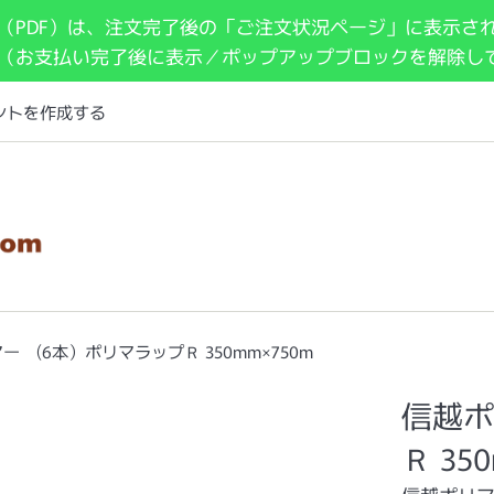
（PDF）は、注文完了後の「ご注文状況ページ」に表示さ
 （お支払い完了後に表示／ポップアップブロックを解除し
ントを作成する
ー (6本）ポリマラップＲ 350mm×750m
信越ポ
Ｒ 35