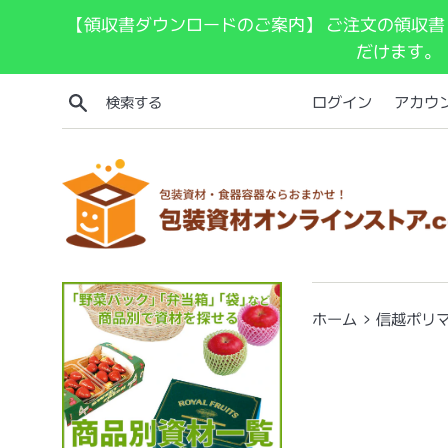
コ
【領収書ダウンロードのご案内】 ご注文の領収書
ン
だけます。
テ
ン
検索する
ログイン
アカウ
ツ
に
ス
キ
ッ
プ
す
る
›
ホーム
信越ポリマ