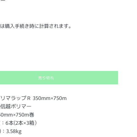
マー
3
は購入手続き時に計算されます。
売り切れ
マラップＲ 350mm×750m
：信越ポリマー
0mm×750m巻
：6本(2本×3箱）
：3.58kg