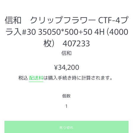
信和 クリップフラワー CTF-4プ
ラ入#30 35050*500+50 4H (4000
枚) 407233
信和
通
¥34,200
常
税込
配送料
は購入手続き時に計算されます。
価
格
個数
売り切れ