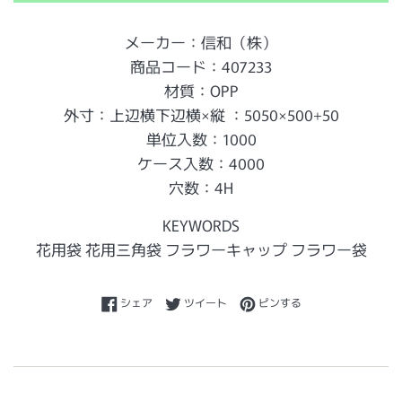
メーカー：信和（株）
商品コード：407233
材質：OPP
外寸：上辺横下辺横×縦 ：5050×500+50
単位入数：1000
ケース入数：4000
穴数：4H
KEYWORDS
花用袋 花用三角袋 フラワーキャップ フラワー袋
Facebookでシェアする
Twitterに投稿する
Pinterestでピンする
シェア
ツイート
ピンする