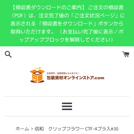
コ
【領収書ダウンロードのご案内】 ご注文の領収書
ン
（PDF）は、注文完了後の「ご注文状況ページ」に
テ
表示される 「領収書をダウンロード」ボタンから
ン
取得いただけます。 （お支払い完了後に表示／ポ
ツ
ップアップブロックを解除してください）
に
ス
キ
ッ
プ
す
る
メ
ニ
ュ
›
ホーム
信和 クリップフラワー CTF-4プラ入#30