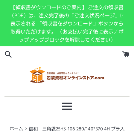
コ
【領収書ダウンロードのご案内】 ご注文の領収書
ン
（PDF）は、注文完了後の「ご注文状況ページ」に
テ
表示される 「領収書をダウンロード」ボタンから
ン
取得いただけます。 （お支払い完了後に表示／ポ
ツ
ップアップブロックを解除してください）
に
ス
キ
ッ
プ
す
る
メ
ニ
ュ
›
ホーム
信和 三角袋25HS-106 280/140*370 4H プラ入