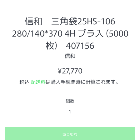
信和 三角袋25HS-106
280/140*370 4H プラ入 (5000
枚) 407156
信和
通
¥27,770
常
税込
配送料
は購入手続き時に計算されます。
価
格
個数
売り切れ