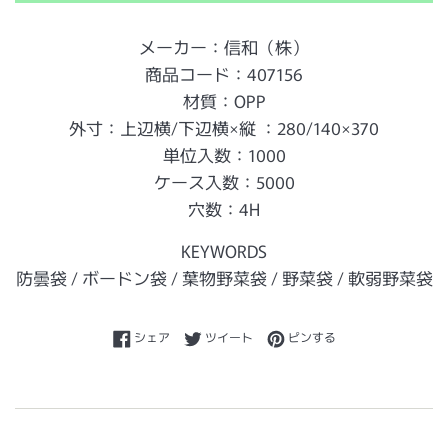
メーカー：信和（株）
商品コード：407156
材質：OPP
外寸：上辺横/下辺横×縦 ：280/140×370
単位入数：1000
ケース入数：5000
穴数：4H
KEYWORDS
防曇袋 / ボードン袋 / 葉物野菜袋 / 野菜袋 / 軟弱野菜袋
Facebookでシェアする
Twitterに投稿する
Pinterestでピンする
シェア
ツイート
ピンする