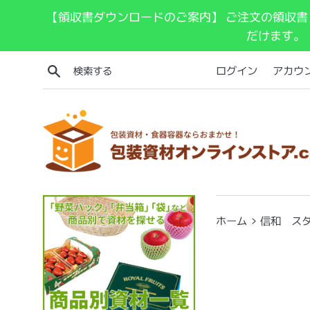
コ
【領収書ダウンロードのご案内】 ご注文の領収書
ン
だけます。
テ
ン
検索する
ログイン
アカウ
ツ
に
ス
キ
ッ
プ
す
る
›
ホーム
信和 スタンド