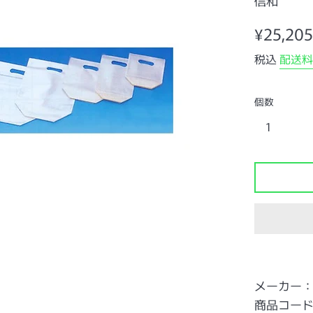
信和
通
¥25,205
常
税込
配送料
価
格
個数
メーカー
商品コード：