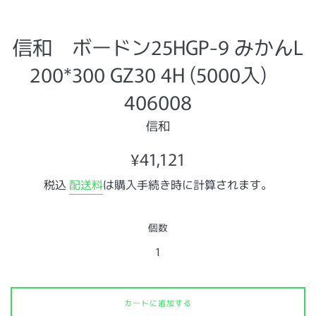
信和 ボードン25HGP-9 みかんL
200*300 GZ30 4H (5000入)
406008
信和
通
¥41,121
常
税込
配送料
は購入手続き時に計算されます。
価
格
個数
カートに追加する