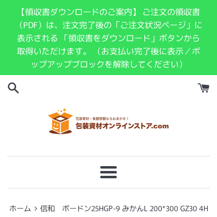
コ
【領収書ダウンロードのご案内】 ご注文の領収書
ン
（PDF）は、注文完了後の「ご注文状況ページ」に
テ
表示される 「領収書をダウンロード」ボタンから
ン
取得いただけます。 （お支払い完了後に表示／ポ
ツ
ップアップブロックを解除してください）
に
ス
キ
ッ
プ
す
る
メ
ニ
ュ
›
ホーム
信和 ボードン25HGP-9 みかんL 200*300 GZ30 4H