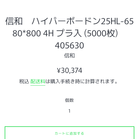
信和 ハイパーボードン25HL-65
80*800 4H プラ入 (5000枚)
405630
信和
通
¥30,374
常
税込
配送料
は購入手続き時に計算されます。
価
格
個数
カートに追加する