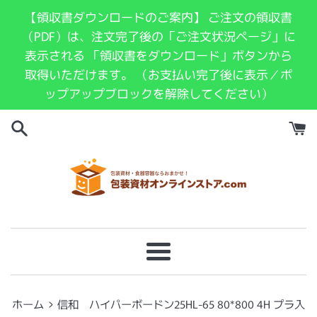
コ
【領収書ダウンロードのご案内】 ご注文の領収書
ン
（PDF）は、注文完了後の「ご注文状況ページ」に
テ
表示される 「領収書をダウンロード」ボタンから
ン
取得いただけます。 （お支払い完了後に表示／ポ
ツ
ップアップブロックを解除してください）
に
ス
キ
ッ
プ
す
る
メ
ニ
ュ
›
ホーム
信和 ハイパーボードン25HL-65 80*800 4H プラ入