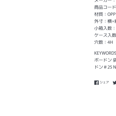
商品コード：
材質：OPP
外寸：横×縦
小箱入数：1
ケース入数：
穴数：4H
KEYWORD
ボードン 袋
ドン＃25 N
Fac
シェア