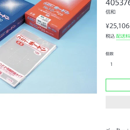
40537
信和
通
¥25,106
常
税込
配送料
価
格
個数
メーカー