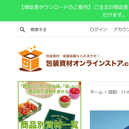
コ
【領収書ダウンロードのご案内】 ご注文の領収書
ン
だけます。
テ
ン
検索する
ログイン
アカウ
ツ
に
ス
キ
ッ
プ
す
る
›
ホーム
信和 ハイパ