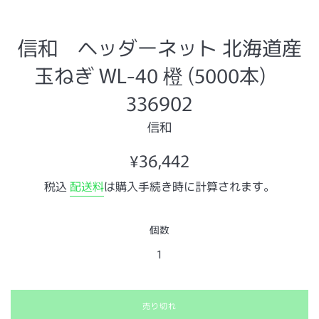
信和 ヘッダーネット 北海道産
玉ねぎ WL-40 橙 (5000本)
336902
信和
通
¥36,442
常
税込
配送料
は購入手続き時に計算されます。
価
格
個数
売り切れ