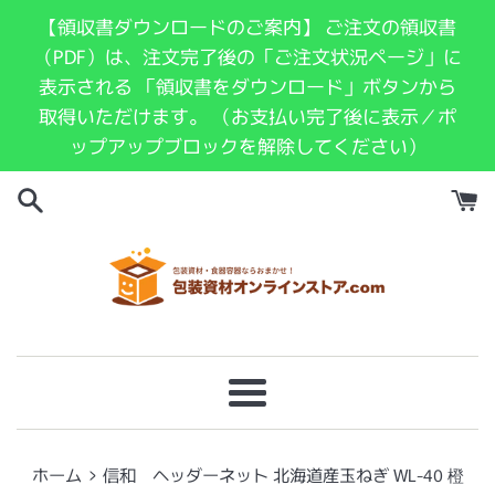
コ
【領収書ダウンロードのご案内】 ご注文の領収書
ン
（PDF）は、注文完了後の「ご注文状況ページ」に
テ
表示される 「領収書をダウンロード」ボタンから
ン
取得いただけます。 （お支払い完了後に表示／ポ
ツ
ップアップブロックを解除してください）
に
ス
キ
ッ
プ
す
る
メ
ニ
ュ
›
ホーム
信和 ヘッダーネット 北海道産玉ねぎ WL-40 橙