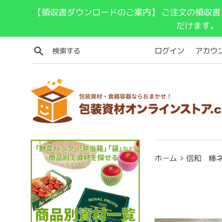
コ
【領収書ダウンロードのご案内】 ご注文の領収書
ン
だけます。
テ
ン
検索する
ログイン
アカウ
ツ
に
ス
キ
ッ
プ
す
る
›
ホーム
信和 棒ネッ