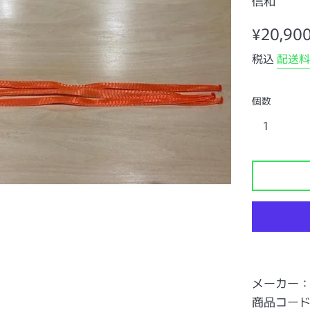
信和
通
¥20,90
常
税込
配送料
価
格
個数
メーカー
商品コード：