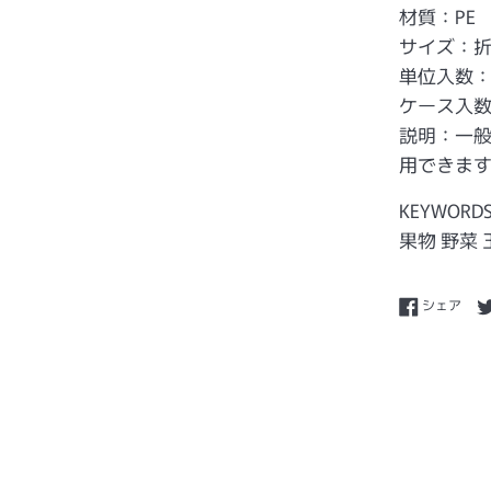
材質：PE
サイズ：折巾
単位入数：
ケース入数
説明：一
用できま
KEYWORD
果物 野菜
Fac
シェア