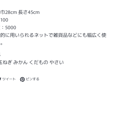
28cm 長さ45cm
100
：5000
般的に用いられるネットで雑貨品などにも幅広く使
す。
S
 玉ねぎ みかん くだもの やさい
ebookでシェアする
Twitterに投稿する
Pinterestでピンする
ツイート
ピンする