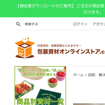
コ
【領収書ダウンロードのご案内】 ご注文の領収書
ン
だけます。
テ
ン
検索する
ログイン
アカウ
ツ
に
ス
キ
ッ
プ
す
る
›
ホーム
信和 棒ネッ