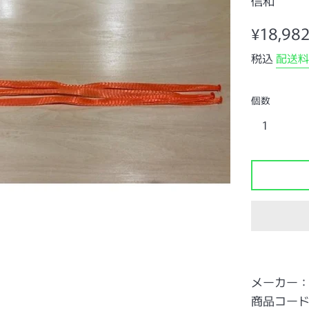
信和
通
¥18,98
常
税込
配送料
価
格
個数
メーカー
商品コード：