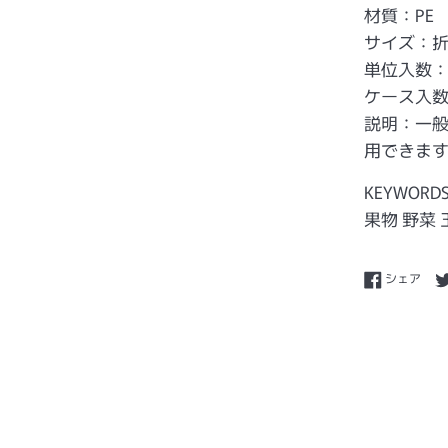
材質：PE
サイズ：折巾
単位入数：
ケース入数
説明：一
用できま
KEYWORD
果物 野菜
Fac
シェア