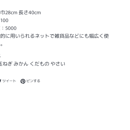
28cm 長さ40cm
100
：5000
般的に用いられるネットで雑貨品などにも幅広く使
す。
S
 玉ねぎ みかん くだもの やさい
ebookでシェアする
Twitterに投稿する
Pinterestでピンする
ツイート
ピンする