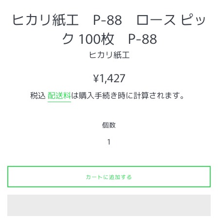
ヒカリ紙工 P-88 ロース ピッ
ク 100枚 P-88
ヒカリ紙工
通
¥1,427
常
税込
配送料
は購入手続き時に計算されます。
価
格
個数
カートに追加する