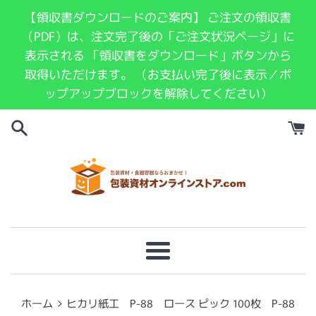
コ
【領収書ダウンロードのご案内】 ご注文の領収書
ン
（PDF）は、注文完了後の「ご注文状況ページ」に
テ
表示される 「領収書をダウンロード」ボタンから
ン
取得いただけます。 （お支払い完了後に表示／ポ
ツ
ップアップブロックを解除してください）
に
ス
キ
ッ
プ
す
る
メ
ニ
ュ
›
ホーム
ヒカリ紙工 P-88 ロース ピック 100枚 P-88