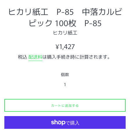
ヒカリ紙工 P-85 中落カルビ
ピック 100枚 P-85
ヒカリ紙工
通
¥1,427
常
税込
配送料
は購入手続き時に計算されます。
価
格
個数
カートに追加する