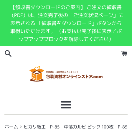
コ
【領収書ダウンロードのご案内】 ご注文の領収書
ン
（PDF）は、注文完了後の「ご注文状況ページ」に
テ
表示される 「領収書をダウンロード」ボタンから
ン
取得いただけます。 （お支払い完了後に表示／ポ
ツ
ップアップブロックを解除してください）
に
ス
キ
ッ
プ
す
る
メ
ニ
ュ
›
ホーム
ヒカリ紙工 P-85 中落カルビ ピック 100枚 P-85