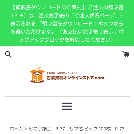
コ
【領収書ダウンロードのご案内】 ご注文の領収書
ン
（PDF）は、注文完了後の「ご注文状況ページ」に
テ
表示される 「領収書をダウンロード」ボタンから
ン
取得いただけます。 （お支払い完了後に表示／ポ
ツ
ップアップブロックを解除してください）
に
ス
キ
ッ
プ
す
る
メ
ニ
ュ
›
ホーム
ヒカリ紙工 P-77 リブ芯 ピック 100枚 P-77