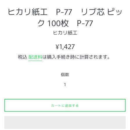
ヒカリ紙工 P-77 リブ芯 ピッ
ク 100枚 P-77
ヒカリ紙工
通
¥1,427
常
税込
配送料
は購入手続き時に計算されます。
価
格
個数
カートに追加する