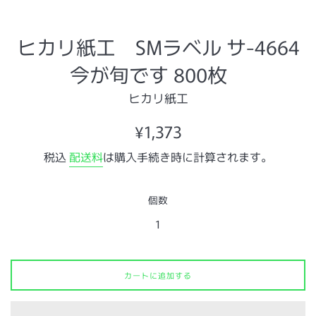
ヒカリ紙工 SMラベル サ-4664
今が旬です 800枚
ヒカリ紙工
通
¥1,373
常
税込
配送料
は購入手続き時に計算されます。
価
格
個数
カートに追加する