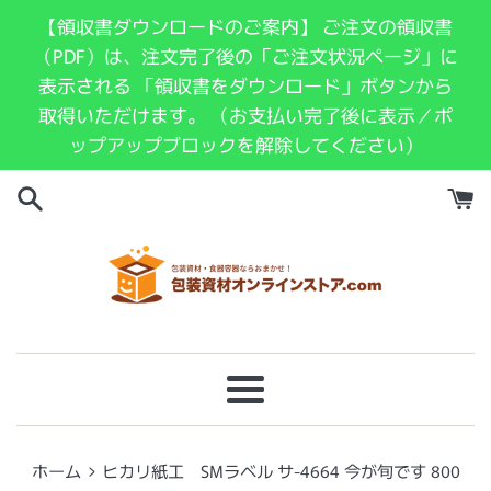
コ
【領収書ダウンロードのご案内】 ご注文の領収書
ン
（PDF）は、注文完了後の「ご注文状況ページ」に
テ
表示される 「領収書をダウンロード」ボタンから
ン
取得いただけます。 （お支払い完了後に表示／ポ
ツ
ップアップブロックを解除してください）
に
ス
キ
ッ
プ
す
る
メ
ニ
ュ
›
ホーム
ヒカリ紙工 SMラベル サ-4664 今が旬です 800