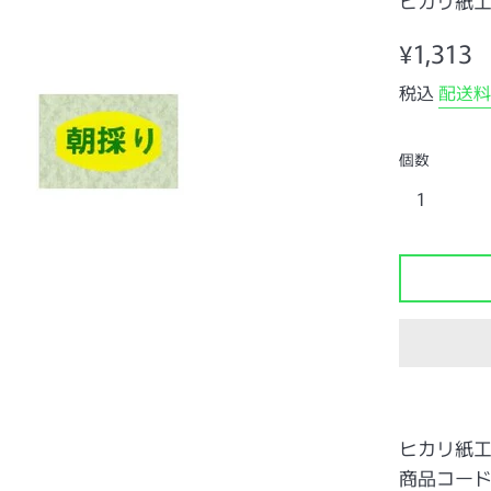
ヒカリ紙
通
¥1,313
常
税込
配送料
価
格
個数
ヒカリ紙
商品コード：