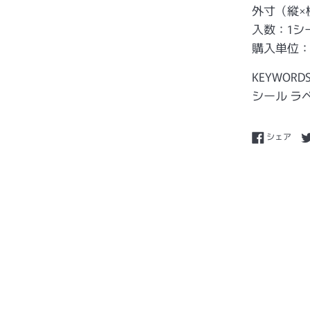
外寸（縦×横
入数：1シー
購入単位：１
KEYWORD
シール ラ
Fac
シェア