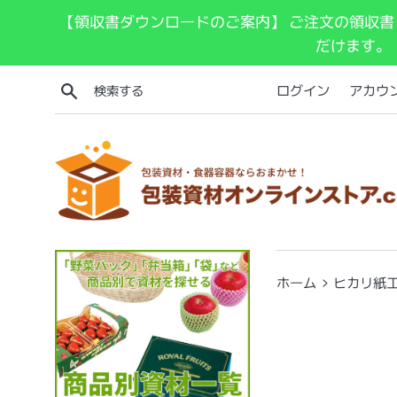
コ
【領収書ダウンロードのご案内】 ご注文の領収書
ン
だけます。
テ
ン
検索する
ログイン
アカウ
ツ
に
ス
キ
ッ
プ
す
る
›
ホーム
ヒカリ紙工 