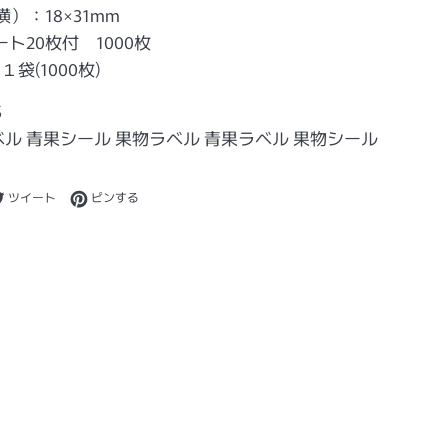
）：18×31mm
ト20枚付 1000枚
袋(1000枚)
S
ベル 青果シール 果物ラベル 青果ラベル 果物シール
ebookでシェアする
Twitterに投稿する
Pinterestでピンする
ツイート
ピンする