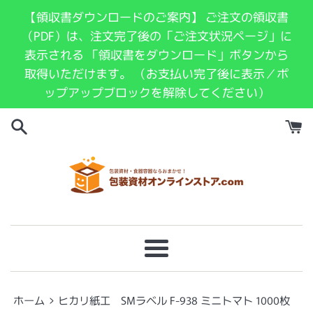
コ
【領収書ダウンロードのご案内】 ご注文の領収書
ン
（PDF）は、注文完了後の「ご注文状況ページ」に
テ
表示される 「領収書をダウンロード」ボタンから
ン
取得いただけます。 （お支払い完了後に表示／ポ
ツ
ップアップブロックを解除してください）
に
ス
キ
ッ
プ
す
る
メ
ニ
ュ
›
ホーム
ヒカリ紙工 SMラベル F-938 ミニトマト 1000枚