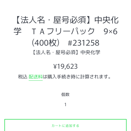
【法人名・屋号必須】中央化
学 ＴＡフリーパック 9×6
(400枚) #231258
【法人名・屋号必須】中央化学
通
¥19,623
常
税込
配送料
は購入手続き時に計算されます。
価
格
個数
カートに追加する