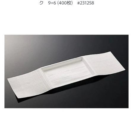
ー
ク 9×6 (400枚) #231258