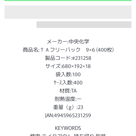
メーカー:中央化学
商品名:ＴＡフリーパック 9×6 (400枚)
製品コード:#231258
サイズ:680×192×18
袋入数:100
ｹｰｽ入数:400
材質:TA
耐熱温度:ー
重量（g）:23
JAN:4945965231259
KEYWORDS
精肉 テイクアウト 持ち帰り 包装