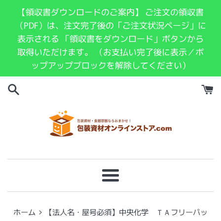
コ
【領収書ダウンロードのご案内】 ご注文の領収書
ン
（PDF）は、注文完了後の「ご注文状況ページ」に
テ
表示される 「領収書をダウンロード」ボタンから
ン
取得いただけます。 （お支払い完了後に表示／ポ
ツ
ップアップブロックを解除してください）
に
ス
キ
ッ
プ
す
る
メ
ニ
ュ
›
ホーム
【法人名・屋号必須】中央化学 ＴＡフリーパッ