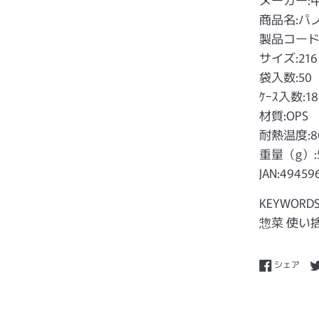
商品名:パノ
製品コード:#
サイズ:216×
袋入数:50
ｹｰｽ入数:18
材質:OPS
耐熱温度:8
重量（g）:5
JAN:49459
KEYWORD
惣菜 使い
Fac
シェア