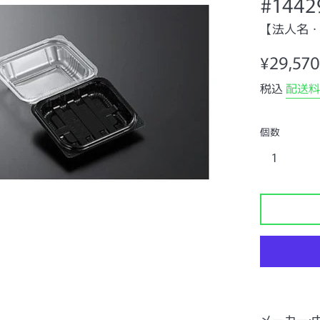
#1442
【法人名
通
¥29,570
常
税込
配送料
価
格
個数
メーカー: