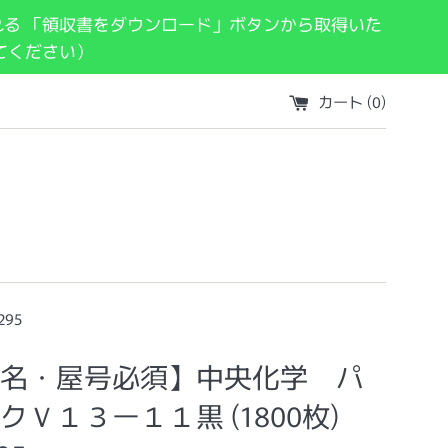
れる 「領収書をダウンロード」ボタンから取得いた
てください）
カート (
0
)
95
名・屋号必須】中央化学 パ
クＶ１３ー１１黒 (1800枚)