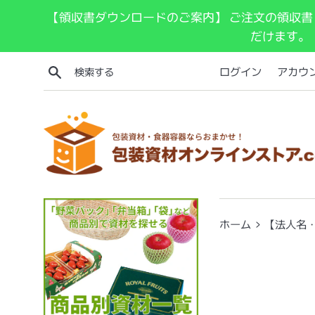
コ
【領収書ダウンロードのご案内】 ご注文の領収書
ン
だけます。
テ
ン
検索する
ログイン
アカウ
ツ
に
ス
キ
ッ
プ
す
る
›
ホーム
【法人名・