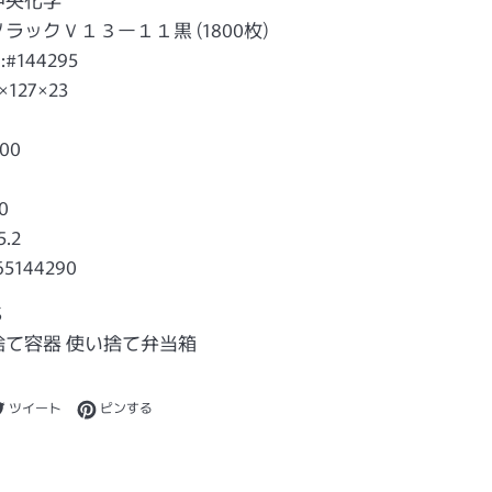
ラックＶ１３ー１１黒 (1800枚)
144295
127×23
00
0
.2
65144290
S
捨て容器 使い捨て弁当箱
ebookでシェアする
Twitterに投稿する
Pinterestでピンする
ツイート
ピンする