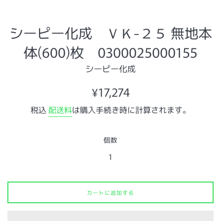
シーピー化成 ＶＫ-２５ 無地本
体(600)枚 0300025000155
シーピー化成
通
¥17,274
常
税込
配送料
は購入手続き時に計算されます。
価
格
個数
カートに追加する