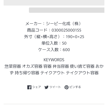
メーカー：シーピー化成（株）
商品コード：0300025000155
外寸（縦×横×高さ）：190×0×25
単位入数：50
ケース入数：600
KEYWORDS
惣菜容器 オカズ容器 容器 弁当容器 使い捨て容器 おか
ず 持ち帰り容器 テイクアウト テイクアウト容器
Facebookでシェアする
Twitterに投稿する
Pinterestでピンする
シェア
ツイート
ピンする