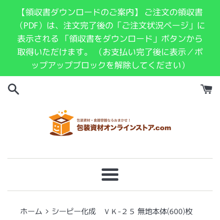
コ
【領収書ダウンロードのご案内】 ご注文の領収書
ン
（PDF）は、注文完了後の「ご注文状況ページ」に
テ
表示される 「領収書をダウンロード」ボタンから
ン
取得いただけます。 （お支払い完了後に表示／ポ
ツ
ップアップブロックを解除してください）
に
ス
キ
ッ
プ
す
る
メ
ニ
ュ
›
ホーム
シーピー化成 ＶＫ-２５ 無地本体(600)枚