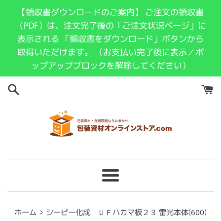
コ
【領収書ダウンロードのご案内】 ご注文の領収書
ン
（PDF）は、注文完了後の「ご注文状況ページ」に
テ
表示される 「領収書をダウンロード」ボタンから
ン
取得いただけます。 （お支払い完了後に表示／ポ
ツ
ップアップブロックを解除してください）
に
ス
キ
ッ
プ
す
る
メ
ニ
ュ
›
ホーム
シーピー化成 ＵＦハカマ板２３ 雷光本体(600)