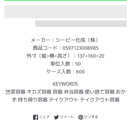
メーカー：シーピー化成（株）
商品コード：0597123008985
外寸（縦×横×高さ）：137×160×20
単位入数：50
ケース入数：600
KEYWORDS
惣菜容器 オカズ容器 容器 弁当容器 使い捨て容器 おか
ず 持ち帰り容器 テイクアウト テイクアウト容器
Facebookでシェアする
Twitterに投稿する
Pinterestでピンする
シェア
ツイート
ピンする