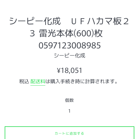
シーピー化成 ＵＦハカマ板２
３ 雷光本体(600)枚
0597123008985
シーピー化成
通
¥18,051
常
税込
配送料
は購入手続き時に計算されます。
価
格
個数
カートに追加する