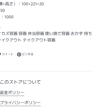
×高さ）：100×221×20
50
1000
S
オカズ容器 容器 弁当容器 使い捨て容器 おかず 持ち
テイクアウト テイクアウト容器
ebookでシェアする
Twitterに投稿する
Pinterestでピンする
ツイート
ピンする
このストアについて
返金ポリシー
プライバシーポリシー