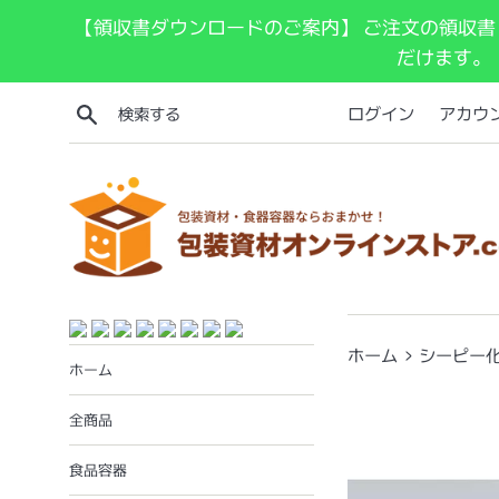
コ
【領収書ダウンロードのご案内】 ご注文の領収書
ン
だけます。
テ
ン
検索する
ログイン
アカウ
ツ
に
ス
キ
ッ
プ
す
る
›
ホーム
シーピー化成
ホーム
全商品
食品容器