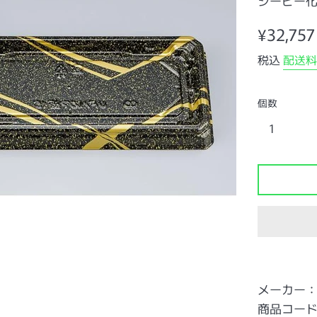
シーピー
通
¥32,757
常
税込
配送料
価
格
個数
メーカー
商品コード：0