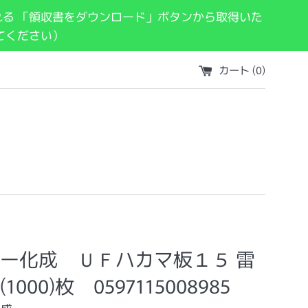
れる 「領収書をダウンロード」ボタンから取得いた
てください）
カート (
0
)
ー化成 ＵＦハカマ板１５ 雷
1000)枚 0597115008985