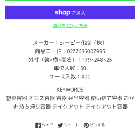
別のお支払い方法
メーカー：シーピー化成（株）
商品コード：0277635007995
外寸（縦×横×高さ）：179×248×25
単位入数：50
ケース入数：400
KEYWORDS
惣菜容器 オカズ容器 容器 弁当容器 使い捨て容器 おか
ず 持ち帰り容器 テイクアウト テイクアウト容器
Facebookでシェアする
Twitterに投稿する
Pinterestでピンする
シェア
ツイート
ピンする