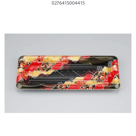
ー
0276415004415