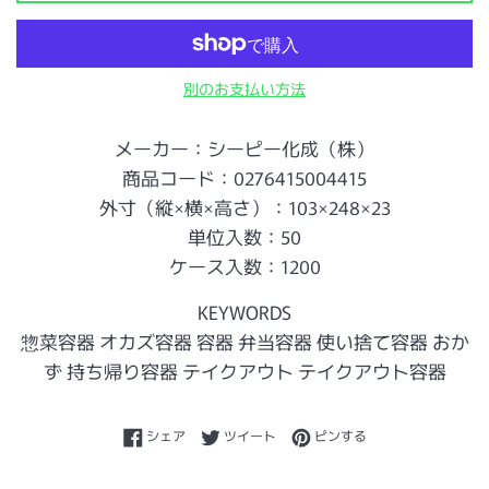
別のお支払い方法
メーカー：シーピー化成（株）
商品コード：0276415004415
外寸（縦×横×高さ）：103×248×23
単位入数：50
ケース入数：1200
KEYWORDS
惣菜容器 オカズ容器 容器 弁当容器 使い捨て容器 おか
ず 持ち帰り容器 テイクアウト テイクアウト容器
Facebookでシェアする
Twitterに投稿する
Pinterestでピンする
シェア
ツイート
ピンする