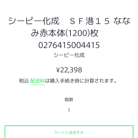
シーピー化成 ＳＦ港１５ なな
み赤本体(1200)枚
0276415004415
シーピー化成
通
¥22,398
常
税込
配送料
は購入手続き時に計算されます。
価
格
個数
カートに追加する