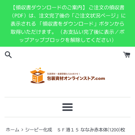
コ
【領収書ダウンロードのご案内】 ご注文の領収書
ン
（PDF）は、注文完了後の「ご注文状況ページ」に
テ
表示される 「領収書をダウンロード」ボタンから
ン
取得いただけます。 （お支払い完了後に表示／ポ
ツ
ップアップブロックを解除してください）
に
ス
キ
ッ
プ
す
る
メ
ニ
ュ
›
ホーム
シーピー化成 ＳＦ港１５ ななみ赤本体(1200)枚