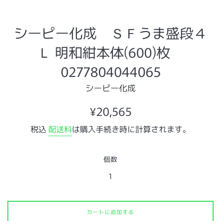
シーピー化成 ＳＦうま盛段４
Ｌ 明和紺本体(600)枚
0277804044065
シーピー化成
通
¥20,565
常
税込
配送料
は購入手続き時に計算されます。
価
格
個数
カートに追加する