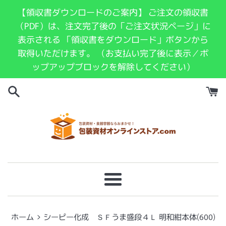
コ
【領収書ダウンロードのご案内】 ご注文の領収書
ン
（PDF）は、注文完了後の「ご注文状況ページ」に
テ
表示される 「領収書をダウンロード」ボタンから
ン
取得いただけます。 （お支払い完了後に表示／ポ
ツ
ップアップブロックを解除してください）
に
ス
キ
ッ
プ
す
る
メ
ニ
ュ
›
ホーム
シーピー化成 ＳＦうま盛段４Ｌ 明和紺本体(600)