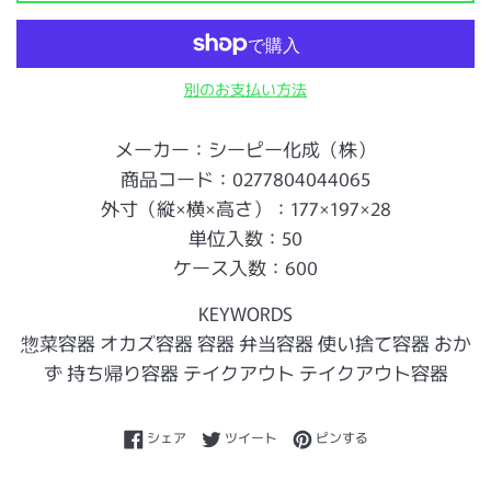
別のお支払い方法
メーカー：シーピー化成（株）
商品コード：0277804044065
外寸（縦×横×高さ）：177×197×28
単位入数：50
ケース入数：600
KEYWORDS
惣菜容器 オカズ容器 容器 弁当容器 使い捨て容器 おか
ず 持ち帰り容器 テイクアウト テイクアウト容器
Facebookでシェアする
Twitterに投稿する
Pinterestでピンする
シェア
ツイート
ピンする