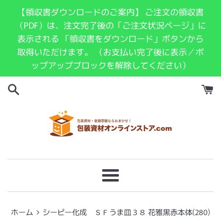
コ
【領収書ダウンロードのご案内】 ご注文の領収書
ン
（PDF）は、注文完了後の「ご注文状況ページ」に
テ
表示される 「領収書をダウンロード」ボタンから
ン
取得いただけます。 （お支払い完了後に表示／ポ
ツ
ップアップブロックを解除してください）
に
ス
キ
ッ
プ
す
る
メ
ニ
ュ
›
ホーム
シーピー化成 ＳＦうま皿３８ 花雅黒赤本体(280)