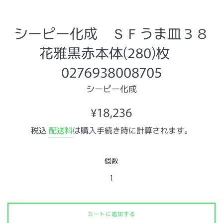
シーピー化成 ＳＦうま皿３８
花雅黒赤本体(280)枚
0276938008705
シーピー化成
通
¥18,236
常
税込
配送料
は購入手続き時に計算されます。
価
格
個数
カートに追加する