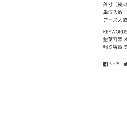
外寸（縦×横
単位入数：
ケース入数：
KEYWORD
惣菜容器 
帰り容器 
Fac
シェア