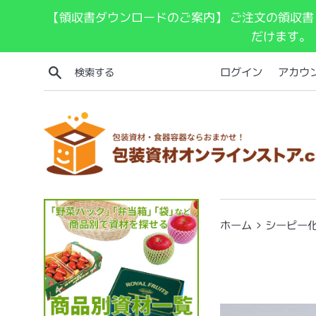
コ
【領収書ダウンロードのご案内】 ご注文の領収書
ン
だけます。
テ
ン
検索する
ログイン
アカウ
ツ
に
ス
キ
ッ
プ
す
る
›
ホーム
シーピー化成