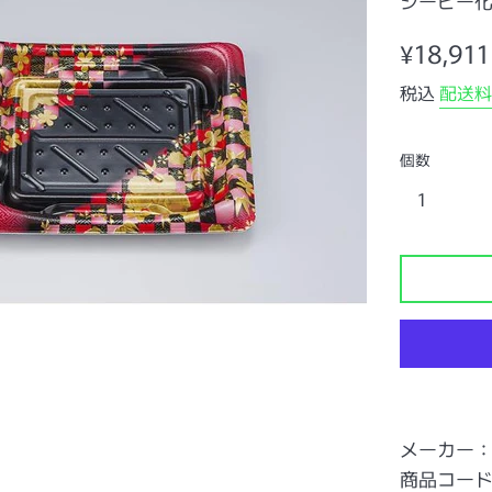
シーピー
通
¥18,911
常
税込
配送料
価
格
個数
メーカー
商品コード：0