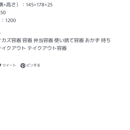
×高さ）：145×178×25
50
1200
S
オカズ容器 容器 弁当容器 使い捨て容器 おかず 持ち
テイクアウト テイクアウト容器
ebookでシェアする
Twitterに投稿する
Pinterestでピンする
ツイート
ピンする