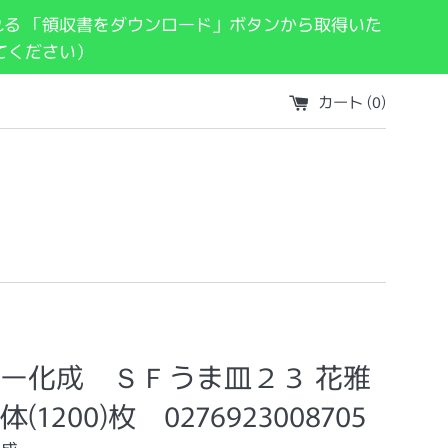
れる 「領収書をダウンロード」ボタンから取得いた
てください）
カート (
0
)
ー化成 ＳＦうま皿２３ 花雅
(1200)枚 0276923008705