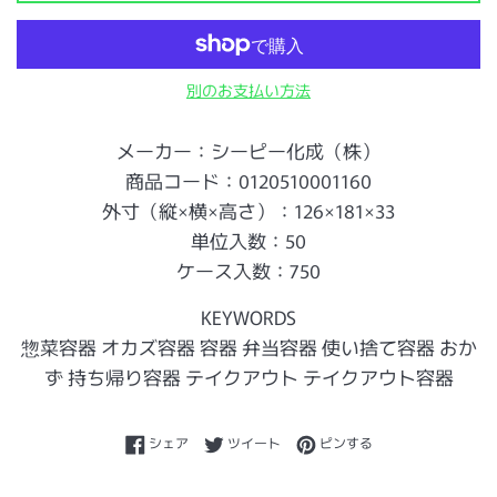
別のお支払い方法
メーカー：シーピー化成（株）
商品コード：0120510001160
外寸（縦×横×高さ）：126×181×33
単位入数：50
ケース入数：750
KEYWORDS
惣菜容器 オカズ容器 容器 弁当容器 使い捨て容器 おか
ず 持ち帰り容器 テイクアウト テイクアウト容器
Facebookでシェアする
Twitterに投稿する
Pinterestでピンする
シェア
ツイート
ピンする