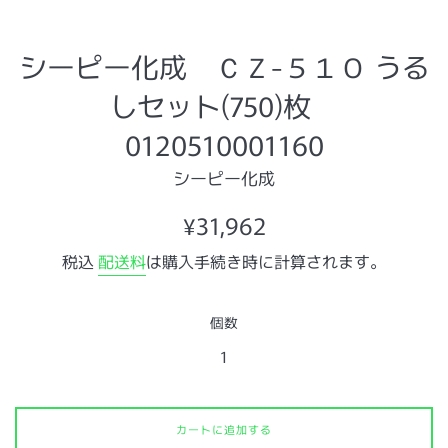
シーピー化成 ＣＺ-５１０ うる
しセット(750)枚
0120510001160
シーピー化成
通
¥31,962
常
税込
配送料
は購入手続き時に計算されます。
価
格
個数
カートに追加する