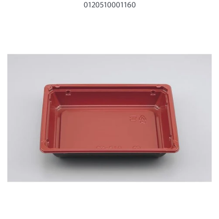
ー
0120510001160