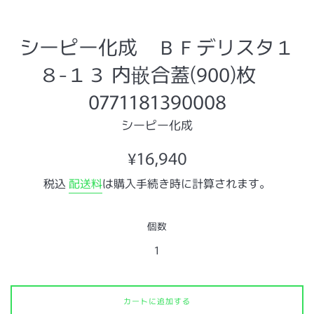
シーピー化成 ＢＦデリスタ１
８-１３ 内嵌合蓋(900)枚
0771181390008
シーピー化成
通
¥16,940
常
税込
配送料
は購入手続き時に計算されます。
価
格
個数
カートに追加する