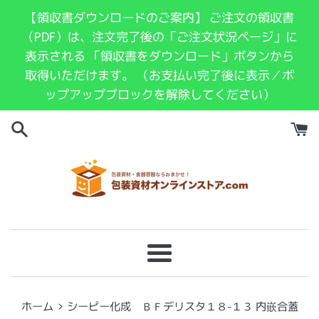
コ
【領収書ダウンロードのご案内】 ご注文の領収書
ン
（PDF）は、注文完了後の「ご注文状況ページ」に
テ
表示される 「領収書をダウンロード」ボタンから
ン
取得いただけます。 （お支払い完了後に表示／ポ
ツ
ップアップブロックを解除してください）
に
ス
キ
ッ
プ
す
る
メ
ニ
ュ
›
ホーム
シーピー化成 ＢＦデリスタ１８-１３ 内嵌合蓋