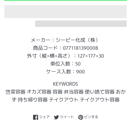
メーカー：シーピー化成（株）
商品コード：0771181390008
外寸（縦×横×高さ）：127×177×30
単位入数：50
ケース入数：900
KEYWORDS
惣菜容器 オカズ容器 容器 弁当容器 使い捨て容器 おか
ず 持ち帰り容器 テイクアウト テイクアウト容器
Facebookでシェアする
Twitterに投稿する
Pinterestでピンする
シェア
ツイート
ピンする