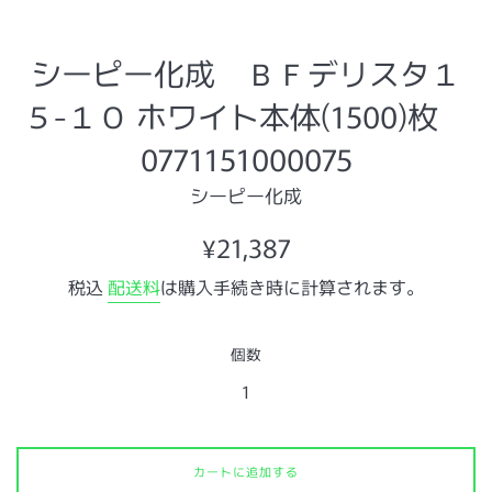
シーピー化成 ＢＦデリスタ１
５-１０ ホワイト本体(1500)枚
0771151000075
シーピー化成
通
¥21,387
常
税込
配送料
は購入手続き時に計算されます。
価
格
個数
カートに追加する