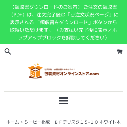
コ
【領収書ダウンロードのご案内】 ご注文の領収書
ン
（PDF）は、注文完了後の「ご注文状況ページ」に
テ
表示される 「領収書をダウンロード」ボタンから
ン
取得いただけます。 （お支払い完了後に表示／ポ
ツ
ップアップブロックを解除してください）
に
ス
キ
ッ
プ
す
る
メ
ニ
ュ
›
ホーム
シーピー化成 ＢＦデリスタ１５-１０ ホワイト本