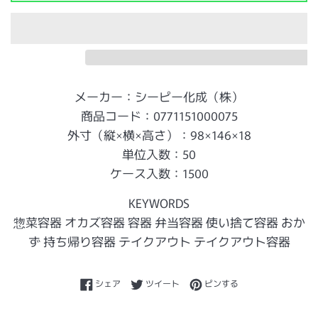
メーカー：シーピー化成（株）
商品コード：0771151000075
外寸（縦×横×高さ）：98×146×18
単位入数：50
ケース入数：1500
KEYWORDS
惣菜容器 オカズ容器 容器 弁当容器 使い捨て容器 おか
ず 持ち帰り容器 テイクアウト テイクアウト容器
Facebookでシェアする
Twitterに投稿する
Pinterestでピンする
シェア
ツイート
ピンする