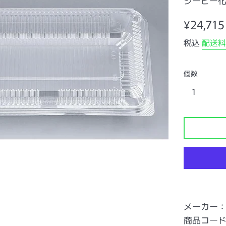
シーピー
通
¥24,715
常
税込
配送料
価
格
個数
メーカー
商品コード：0