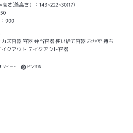
高さ(蓋高さ）：143×222×30(17)
50
：900
S
オカズ容器 容器 弁当容器 使い捨て容器 おかず 持ち
テイクアウト テイクアウト容器
ebookでシェアする
Twitterに投稿する
Pinterestでピンする
ツイート
ピンする