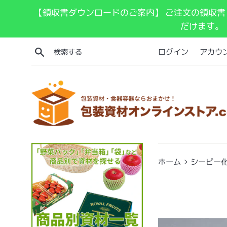
コ
【領収書ダウンロードのご案内】 ご注文の領収書
ン
だけます。
テ
ン
検索する
ログイン
アカウ
ツ
に
ス
キ
ッ
プ
す
る
›
ホーム
シーピー化成