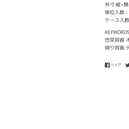
外寸:縦×横×
単位入数：
ケース入数
KEYWORD
惣菜容器 
帰り容器 
Fac
シェア