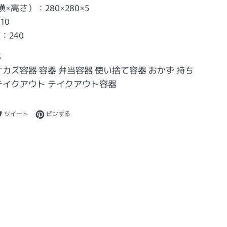
×高さ）：280×280×5
10
：240
S
オカズ容器 容器 弁当容器 使い捨て容器 おかず 持ち
テイクアウト テイクアウト容器
ebookでシェアする
Twitterに投稿する
Pinterestでピンする
ツイート
ピンする