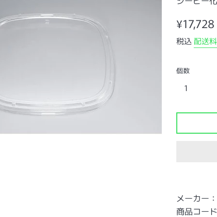
シーピー
通
¥17,728
常
税込
配送料
価
格
個数
メーカー
商品コード：0