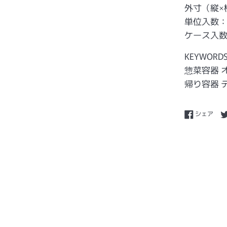
外寸（縦×横
単位入数：
ケース入数
KEYWORD
惣菜容器 
帰り容器 
Fac
シェア