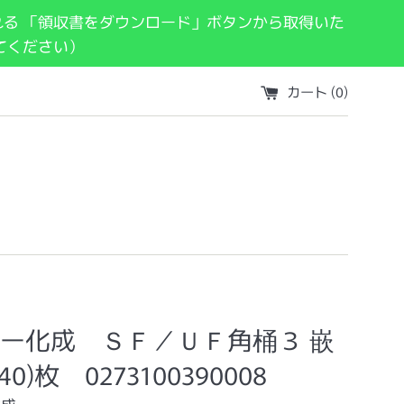
れる 「領収書をダウンロード」ボタンから取得いた
てください）
カート (
0
)
ー化成 ＳＦ／ＵＦ角桶３ 嵌
40)枚 0273100390008