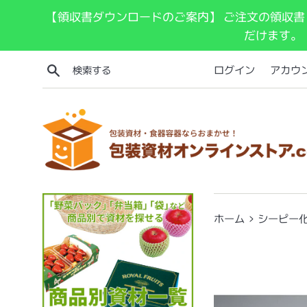
コ
【領収書ダウンロードのご案内】 ご注文の領収書
ン
だけます。
テ
ン
検索する
ログイン
アカウ
ツ
に
ス
キ
ッ
プ
す
る
›
ホーム
シーピー化成