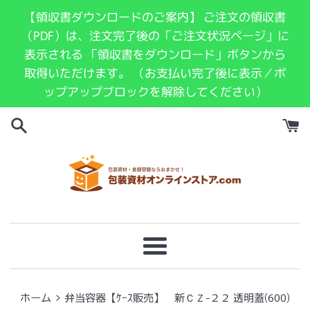
コ
【領収書ダウンロードのご案内】 ご注文の領収書
ン
（PDF）は、注文完了後の「ご注文状況ページ」に
テ
表示される 「領収書をダウンロード」ボタンから
ン
取得いただけます。 （お支払い完了後に表示／ポ
ツ
ップアップブロックを解除してください）
に
ス
キ
ッ
プ
す
る
メ
ニ
ュ
›
ホーム
弁当容器【ｹｰｽ販売】 新ＣＺ-２２ 透明蓋(600)