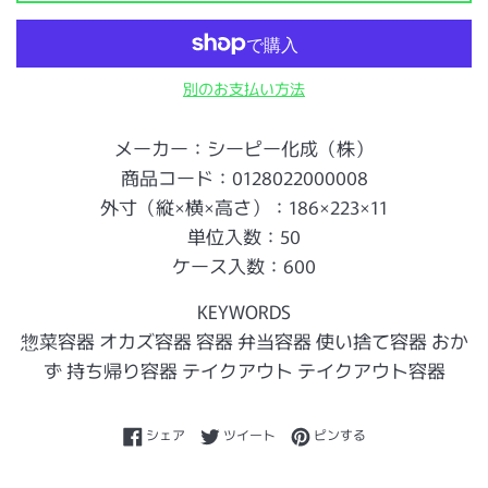
別のお支払い方法
メーカー：シーピー化成（株）
商品コード：0128022000008
外寸（縦×横×高さ）：186×223×11
単位入数：50
ケース入数：600
KEYWORDS
惣菜容器 オカズ容器 容器 弁当容器 使い捨て容器 おか
ず 持ち帰り容器 テイクアウト テイクアウト容器
Facebookでシェアする
Twitterに投稿する
Pinterestでピンする
シェア
ツイート
ピンする