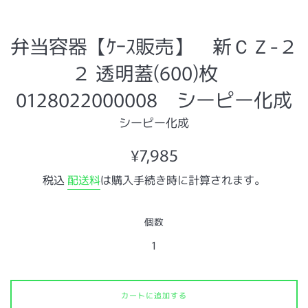
弁当容器【ｹｰｽ販売】 新ＣＺ-２
２ 透明蓋(600)枚
0128022000008 シーピー化成
シーピー化成
通
¥7,985
常
税込
配送料
は購入手続き時に計算されます。
価
格
個数
カートに追加する