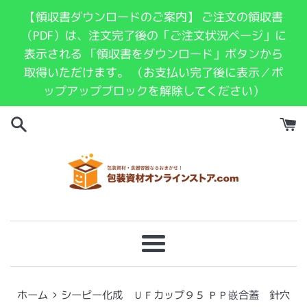
コ
【領収書ダウンロードのご案内】 ご注文の領収書
ン
（PDF）は、注文完了後の「ご注文状況ページ」に
テ
表示される 「領収書をダウンロード」ボタンから
ン
取得いただけます。 （お支払い完了後に表示／ポ
ツ
ップアップブロックを解除してください）
に
ス
キ
ッ
プ
す
る
メ
ニ
ュ
›
ホーム
シーピー化成 ＵＦカップ９５ ＰＰ嵌合蓋 針穴