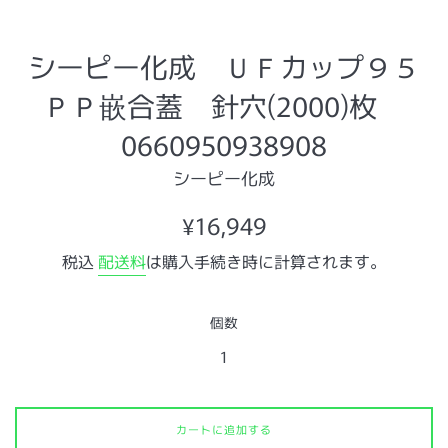
シーピー化成 ＵＦカップ９５
ＰＰ嵌合蓋 針穴(2000)枚
0660950938908
シーピー化成
通
¥16,949
常
税込
配送料
は購入手続き時に計算されます。
価
格
個数
カートに追加する