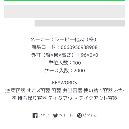
メーカー：シーピー化成（株）
商品コード：0660950938908
外寸（縦×横×高さ）：96×0×0
単位入数：100
ケース入数：2000
KEYWORDS
惣菜容器 オカズ容器 容器 弁当容器 使い捨て容器 おか
ず 持ち帰り容器 テイクアウト テイクアウト容器
Facebookでシェアする
Twitterに投稿する
Pinterestでピンする
シェア
ツイート
ピンする