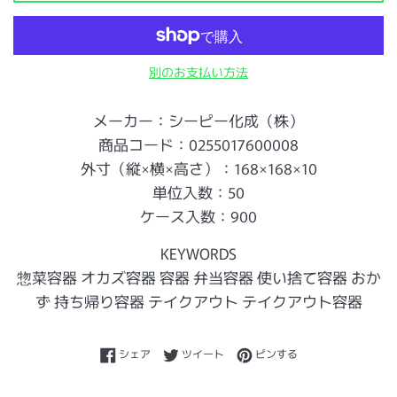
別のお支払い方法
メーカー：シーピー化成（株）
商品コード：0255017600008
外寸（縦×横×高さ）：168×168×10
単位入数：50
ケース入数：900
KEYWORDS
惣菜容器 オカズ容器 容器 弁当容器 使い捨て容器 おか
ず 持ち帰り容器 テイクアウト テイクアウト容器
Facebookでシェアする
Twitterに投稿する
Pinterestでピンする
シェア
ツイート
ピンする