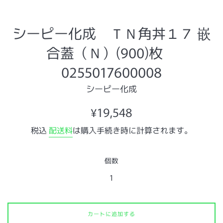
シーピー化成 ＴＮ角丼１７ 嵌
合蓋（Ｎ）(900)枚
0255017600008
シーピー化成
通
¥19,548
常
税込
配送料
は購入手続き時に計算されます。
価
格
個数
カートに追加する