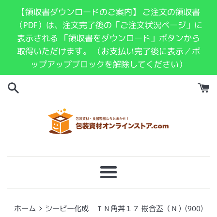
コ
【領収書ダウンロードのご案内】 ご注文の領収書
ン
（PDF）は、注文完了後の「ご注文状況ページ」に
テ
表示される 「領収書をダウンロード」ボタンから
ン
取得いただけます。 （お支払い完了後に表示／ポ
ツ
ップアップブロックを解除してください）
に
ス
キ
ッ
プ
す
る
メ
ニ
ュ
›
ホーム
シーピー化成 ＴＮ角丼１７ 嵌合蓋（Ｎ）(900)