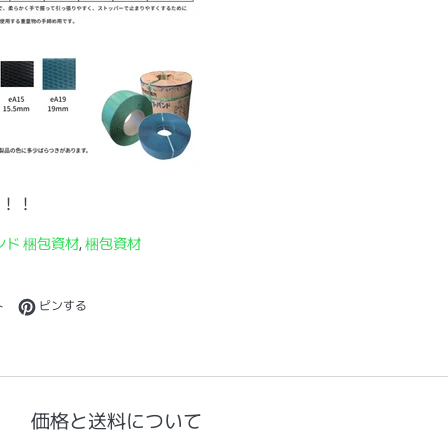
！！
ンド 梱包資材
,
梱包資材
シェアする
Twitterに投稿する
Pinterestでピンする
ト
ピンする
価格と送料について