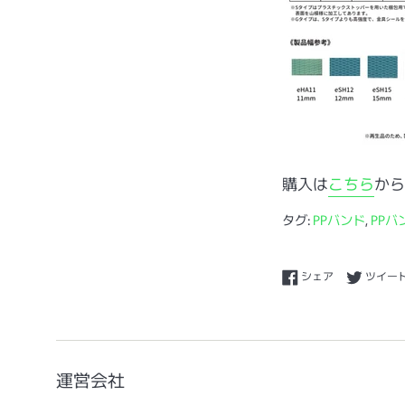
購入は
こちら
から
タグ:
PPバンド
,
PPバ
Facebookで
シェア
ツイー
運営会社