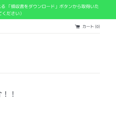
れる 「領収書をダウンロード」ボタンから取得いた
てください）
カート (
0
)
介！！