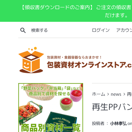
コ
【領収書ダウンロードのご案内】 ご注文の領収書
ン
だけます。
テ
ン
検索する
ログイン
アカウ
ツ
に
ス
キ
ッ
プ
す
る
›
›
ホーム
news
再
再生PPバ
投稿者 ：
小林孝弘
o