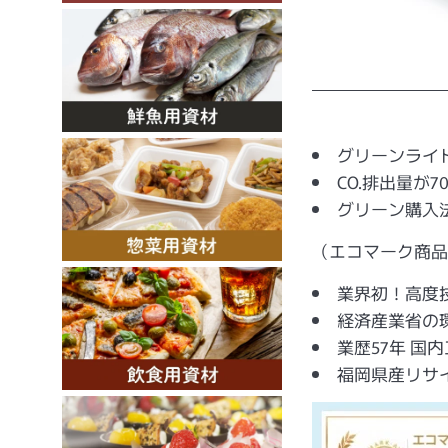
グリーンライ
CO.排出量が
グリーン購入
（エコマーク商品
業界初！高度
経済産業省の
業歴57年 国
福岡県産リサ